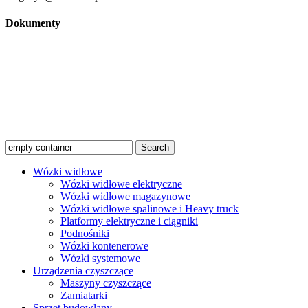
Dokumenty
Regulamin
Polityka prywatności
Regulamin promocji
© 2026 Niko Alex - sprzedaż, wynajem i serwis wózków
widłowych Warszawa |
Created by Afera Studio
|
Polityka
Prywatności
|
Regulamin
Search
Wózki widłowe
Wózki widłowe elektryczne
Wózki widłowe magazynowe
Wózki widłowe spalinowe i Heavy truck
Platformy elektryczne i ciągniki
Podnośniki
Wózki kontenerowe
Wózki systemowe
Urządzenia czyszczące
Maszyny czyszczące
Zamiatarki
Sprzęt budowlany