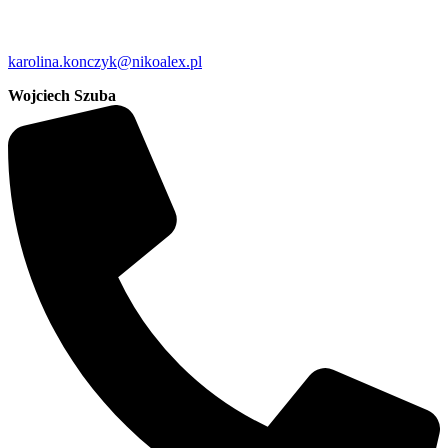
karolina.konczyk@nikoalex.pl
Wojciech Szuba