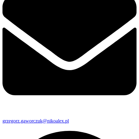
grzegorz.gaworczuk@nikoalex.pl