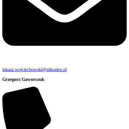
lukasz.wojciechowski@nikoalex.pl
Grzegorz Gaworczuk