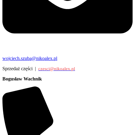
wojciech.szuba@nikoalex.pl
Sprzedaż części |
czesci@nikoalex.pl
Bogusław Wachnik