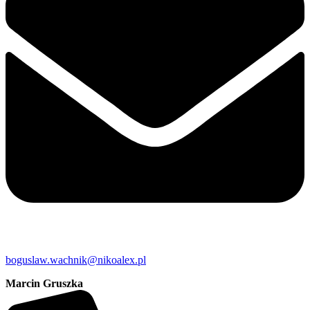
boguslaw.wachnik@nikoalex.pl
Marcin Gruszka