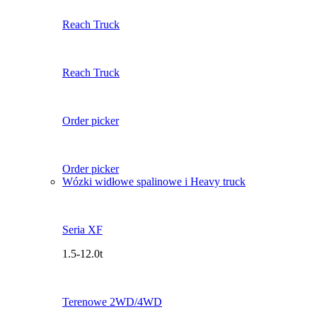
Reach Truck
Reach Truck
Order picker
Order picker
Wózki widłowe spalinowe i Heavy truck
Seria XF
1.5-12.0t
Terenowe 2WD/4WD