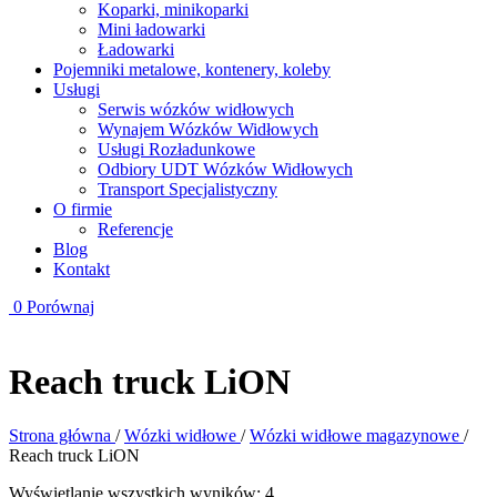
Koparki, minikoparki
Mini ładowarki
Ładowarki
Pojemniki metalowe, kontenery, koleby
Usługi
Serwis wózków widłowych
Wynajem Wózków Widłowych
Usługi Rozładunkowe
Odbiory UDT Wózków Widłowych
Transport Specjalistyczny
O firmie
Referencje
Blog
Kontakt
0
Porównaj
Reach truck LiON
Strona główna
/
Wózki widłowe
/
Wózki widłowe magazynowe
/
Reach truck LiON
Wyświetlanie wszystkich wyników: 4