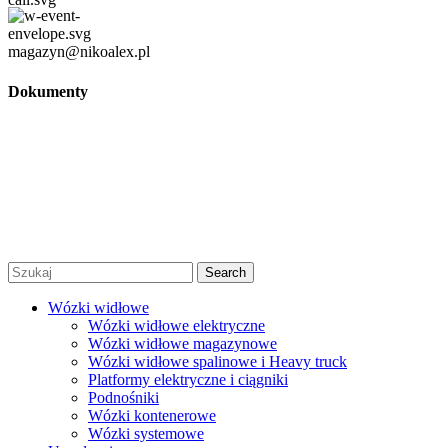
magazyn@nikoalex.pl
Dokumenty
Regulamin
Polityka prywatności
Regulamin promocji
© 2026 Niko Alex - sprzedaż, wynajem i serwis wózków
widłowych Warszawa |
Created by Afera Studio
|
Polityka
Prywatności
|
Regulamin
Search
Wózki widłowe
Wózki widłowe elektryczne
Wózki widłowe magazynowe
Wózki widłowe spalinowe i Heavy truck
Platformy elektryczne i ciągniki
Podnośniki
Wózki kontenerowe
Wózki systemowe