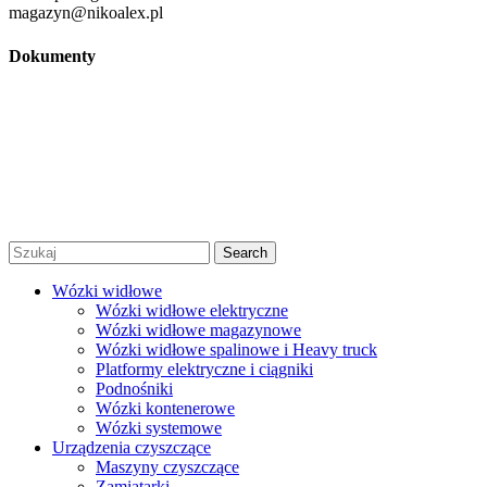
magazyn@nikoalex.pl
Dokumenty
Regulamin
Polityka prywatności
Regulamin promocji
© 2026 Niko Alex - sprzedaż, wynajem i serwis wózków
widłowych Warszawa |
Created by Afera Studio
|
Polityka
Prywatności
|
Regulamin
Search
Wózki widłowe
Wózki widłowe elektryczne
Wózki widłowe magazynowe
Wózki widłowe spalinowe i Heavy truck
Platformy elektryczne i ciągniki
Podnośniki
Wózki kontenerowe
Wózki systemowe
Urządzenia czyszczące
Maszyny czyszczące
Zamiatarki