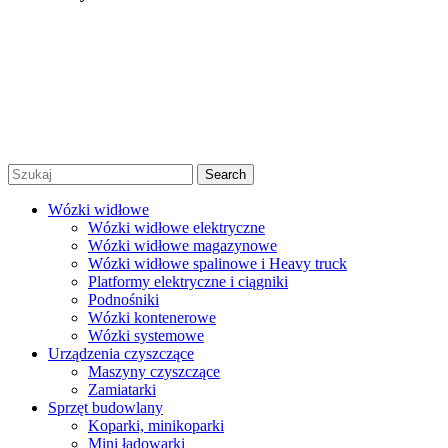
Regulamin
Polityka prywatności
Regulamin promocji
© 2026 Niko Alex - sprzedaż, wynajem i serwis wózków
widłowych Warszawa |
Created by Afera Studio
|
Polityka
Prywatności
|
Regulamin
Search
Wózki widłowe
Wózki widłowe elektryczne
Wózki widłowe magazynowe
Wózki widłowe spalinowe i Heavy truck
Platformy elektryczne i ciągniki
Podnośniki
Wózki kontenerowe
Wózki systemowe
Urządzenia czyszczące
Maszyny czyszczące
Zamiatarki
Sprzęt budowlany
Koparki, minikoparki
Mini ładowarki