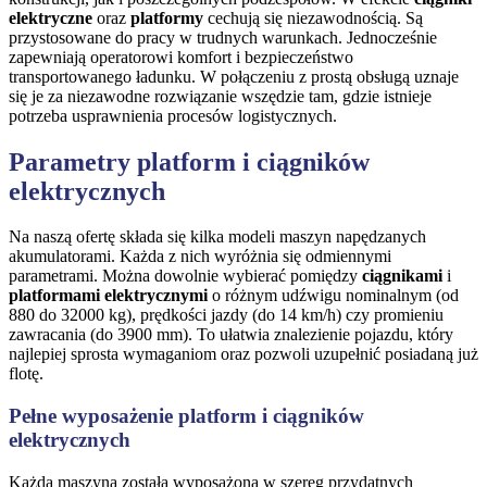
elektryczne
oraz
platformy
cechują się niezawodnością. Są
przystosowane do pracy w trudnych warunkach. Jednocześnie
zapewniają operatorowi komfort i bezpieczeństwo
transportowanego ładunku. W połączeniu z prostą obsługą uznaje
się je za niezawodne rozwiązanie wszędzie tam, gdzie istnieje
potrzeba usprawnienia procesów logistycznych.
Parametry platform i ciągników
elektrycznych
Na naszą ofertę składa się kilka modeli maszyn napędzanych
akumulatorami. Każda z nich wyróżnia się odmiennymi
parametrami. Można dowolnie wybierać pomiędzy
ciągnikami
i
platformami elektrycznymi
o różnym udźwigu nominalnym (od
880 do 32000 kg), prędkości jazdy (do 14 km/h) czy promieniu
zawracania (do 3900 mm). To ułatwia znalezienie pojazdu, który
najlepiej sprosta wymaganiom oraz pozwoli uzupełnić posiadaną już
flotę.
Pełne wyposażenie platform i ciągników
elektrycznych
Każda maszyna została wyposażona w szereg przydatnych