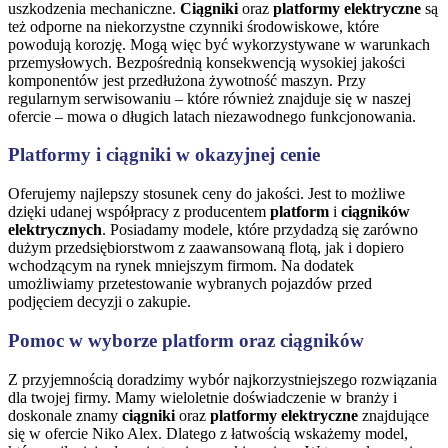
uszkodzenia mechaniczne.
Ciągniki
oraz
platformy elektryczne
są
też odporne na niekorzystne czynniki środowiskowe, które
powodują korozję. Mogą więc być wykorzystywane w warunkach
przemysłowych. Bezpośrednią konsekwencją wysokiej jakości
komponentów jest przedłużona żywotność maszyn. Przy
regularnym serwisowaniu – które również znajduje się w naszej
ofercie – mowa o długich latach niezawodnego funkcjonowania.
Platformy i ciągniki w okazyjnej cenie
Oferujemy najlepszy stosunek ceny do jakości. Jest to możliwe
dzięki udanej współpracy z producentem
platform
i
ciągników
elektrycznych
. Posiadamy modele, które przydadzą się zarówno
dużym przedsiębiorstwom z zaawansowaną flotą, jak i dopiero
wchodzącym na rynek mniejszym firmom. Na dodatek
umożliwiamy przetestowanie wybranych pojazdów przed
podjęciem decyzji o zakupie.
Pomoc w wyborze platform oraz ciągników
Z przyjemnością doradzimy wybór najkorzystniejszego rozwiązania
dla twojej firmy. Mamy wieloletnie doświadczenie w branży i
doskonale znamy
ciągniki
oraz
platformy elektryczne
znajdujące
się w ofercie Niko Alex. Dlatego z łatwością wskażemy model,