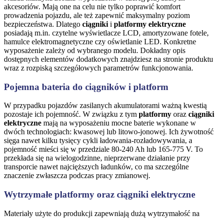
akcesoriów. Mają one na celu nie tylko poprawić komfort
prowadzenia pojazdu, ale też zapewnić maksymalny poziom
bezpieczeństwa. Dlatego
ciągniki
i
platformy elektryczne
posiadają m.in. czytelne wyświetlacze LCD, amortyzowane fotele,
hamulce elektromagnetyczne czy oświetlanie LED. Konkretne
wyposażenie zależy od wybranego modelu. Dokładny opis
dostępnych elementów dodatkowych znajdziesz na stronie produktu
wraz z rozpiską szczegółowych parametrów funkcjonowania.
Pojemna bateria do ciągników i platform
W przypadku pojazdów zasilanych akumulatorami ważną kwestią
pozostaje ich pojemność. W związku z tym
platformy
oraz
ciągniki
elektryczne
mają na wyposażeniu mocne baterie wykonane w
dwóch technologiach: kwasowej lub litowo-jonowej. Ich żywotność
sięga nawet kilku tysięcy cykli ładowania-rozładowywania, a
pojemność mieści się w przedziale 80-240 Ah lub 165-775 V. To
przekłada się na wielogodzinne, nieprzerwane działanie przy
transporcie nawet najcięższych ładunków, co ma szczególne
znaczenie zwłaszcza podczas pracy zmianowej.
Wytrzymałe platformy oraz ciągniki elektryczne
Materiały użyte do produkcji zapewniają dużą wytrzymałość na