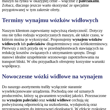
maszyn na rynku w okazyjnej cenie – włącznie z
paleciakami
.
Zobacz, dlaczego jeszcze warto skorzystać ze specjalnie
przygotowanej w tym zakresie oferty.
Terminy wynajmu wózków widłowych
Naszym klientom zapewniamy najwyższą elastyczność. Dotyczy
ona nie tylko rodzaju wypożyczanych maszyn, ale także czasu, w
którym można je wykorzystać. Proponujemy
wynajem wózków
widłowych
lub
paleciaków
długoterminowy oraz krótkoterminowy.
Pierwszy z nich przyda się w przedsiębiorstwach stawiających na
redukcję kosztów związanych z utrzymaniem sprzętu. Drugi
stanowi idealne uzupełnienie sezonowego zapotrzebowania na
transport bliski. W obu przypadkach oferujemy korzystne warunki
współpracy.
Nowoczesne wózki widłowe na wynajem
Do naszego asortymentu trafiły wyłącznie starannie
wyselekcjonowane urządzenia. Pochodzą one od uznanych
producentów, którzy są gwarantem wysokiej jakości. Przeznaczone
na
wynajem paleciaki
oraz
wózki widłowe
cechują się
podwyższoną odpornością na uszkodzenia, wydajnością oraz
przystosowaniem do intensywnej eksploatacji. W efekcie zyskujesz