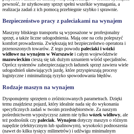
pewność, że użytkowany sprzęt spełni wszelkie wymagania, a
realizacja zadań z ich pomocą przebiegnie szybko i sprawnie.
Bezpieczeństwo pracy z paleciakami na wynajem
Maszyny bliskiego transportu są wyposażone w profesjonalny
sprzęt, a także liczne udogodnienia. Mają one na celu polepszyć
komfort prowadzenia. Zwiększają też bezpieczeństwo operatora i
przenoszonych towarów. Z tego powodu
paleciaki i wózki
widłowe na wynajem w Warszawie
i całym województwie
mazowieckim
cieszą się tak dużym uznaniem wśród specjalistów.
Oprócz systemów zabezpieczających ładunek sprzęt zawiera wiele
udogodnień ułatwiających jazdę, które przyspieszają procesy
logistyczne i minimalizują ryzyko spowodowania błędów.
Rodzaje maszyn na wynajem
Dysponujemy sprzętem o zróżnicowanych parametrach. Dzięki
temu znajdziesz pojazd, który idealnie nada się do wykonania
specyficznych zadań w twoim przedsiębiorstwie. Za naszym
pośrednictwem wypożyczysz zatem nie tylko
wózek widłowy
, ale
też podnośnik czy
paleciak
.
Wynajem
dotyczy maszyn o różnym
napędzie (elektrycznym lub spalinowym), wysokości podnoszenia
(nawet do kilku tysięcy milimetrów) i udźwigu minimalnym