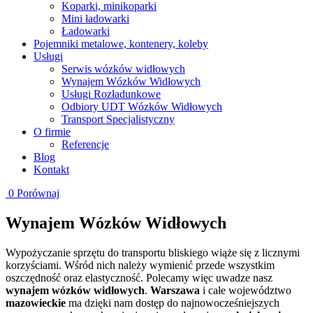
Koparki, minikoparki
Mini ładowarki
Ładowarki
Pojemniki metalowe, kontenery, koleby
Usługi
Serwis wózków widłowych
Wynajem Wózków Widłowych
Usługi Rozładunkowe
Odbiory UDT Wózków Widłowych
Transport Specjalistyczny
O firmie
Referencje
Blog
Kontakt
0
Porównaj
Wynajem Wózków Widłowych
Wypożyczanie sprzętu do transportu bliskiego wiąże się z licznymi
korzyściami. Wśród nich należy wymienić przede wszystkim
oszczędność oraz elastyczność. Polecamy więc uwadze nasz
wynajem wózków widłowych
.
Warszawa
i całe województwo
mazowieckie
ma dzięki nam dostęp do najnowocześniejszych