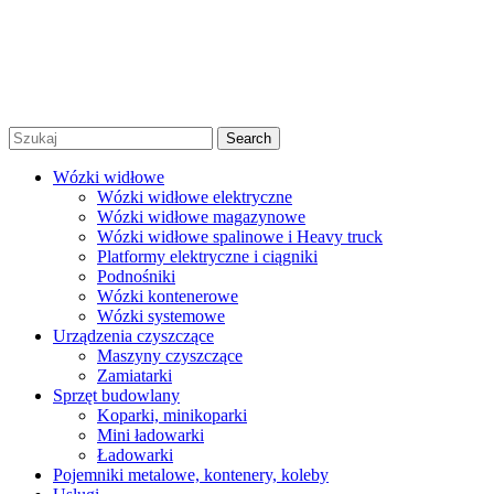
Polityka prywatności
Regulamin promocji
© 2026 Niko Alex - sprzedaż, wynajem i serwis wózków
widłowych Warszawa |
Created by Afera Studio
|
Polityka
Prywatności
|
Regulamin
Search
Wózki widłowe
Wózki widłowe elektryczne
Wózki widłowe magazynowe
Wózki widłowe spalinowe i Heavy truck
Platformy elektryczne i ciągniki
Podnośniki
Wózki kontenerowe
Wózki systemowe
Urządzenia czyszczące
Maszyny czyszczące
Zamiatarki
Sprzęt budowlany
Koparki, minikoparki
Mini ładowarki
Ładowarki
Pojemniki metalowe, kontenery, koleby