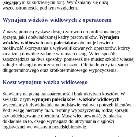
(sięgającym kilkudziesięciu ton). Wyróżniamy się dużą
wszechstronnością pod tym względem.
Wynajem wózków widłowych z operatorem
Z naszą pomocą zyskasz dostęp zarówno do profesjonalnego
sprzętu, jak i doświadczonej kadry pracowników.
Wynajem
wózków widłowych
oraz
paleciaków
obejmuje bowiem
możliwość skorzystania z wykwalifikowanych operatorów, którzy
zrealizują dowolne zadanie w ramach usług. W ten sposób
zaoszczędzisz na dwa sposoby, ponieważ nie musisz szkolić własnej
załogi z obsługi nowoczesnych maszyn. Oferta dotyczy tak samo
długoterminowego oraz krótkoterminowego wypożyczenia.
Koszt wynajmu wózka widłowego
Stawiamy na pełną transparentność i brak ukrytych kosztów. W
związku z tym
wynajem paleciaków
i
wózków widłowych
wyceniamy indywidualnie na podstawie realnych potrzeb klientów.
Pod uwagę bierzemy m.in. terminy wypożyczenia, rodzaj sprzętu
czy oddelegowanie operatora. Masz więc pewność, że płacisz
dokładnie za to, czego wymagasz do utrzymania ciągłości
logistycznej we własnym przedsiębiorstwie.