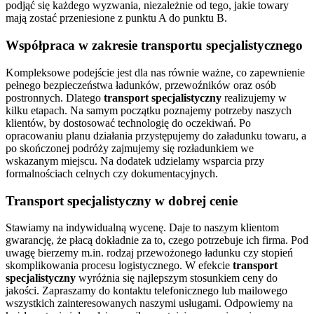
podjąć się każdego wyzwania, niezależnie od tego, jakie towary
mają zostać przeniesione z punktu A do punktu B.
Współpraca w zakresie transportu specjalistycznego
Kompleksowe podejście jest dla nas równie ważne, co zapewnienie
pełnego bezpieczeństwa ładunków, przewoźników oraz osób
postronnych. Dlatego
transport specjalistyczny
realizujemy w
kilku etapach. Na samym początku poznajemy potrzeby naszych
klientów, by dostosować technologię do oczekiwań. Po
opracowaniu planu działania przystępujemy do załadunku towaru, a
po skończonej podróży zajmujemy się rozładunkiem we
wskazanym miejscu. Na dodatek udzielamy wsparcia przy
formalnościach celnych czy dokumentacyjnych.
Transport specjalistyczny w dobrej cenie
Stawiamy na indywidualną wycenę. Daje to naszym klientom
gwarancję, że płacą dokładnie za to, czego potrzebuje ich firma. Pod
uwagę bierzemy m.in. rodzaj przewożonego ładunku czy stopień
skomplikowania procesu logistycznego. W efekcie
transport
specjalistyczny
wyróżnia się najlepszym stosunkiem ceny do
jakości. Zapraszamy do kontaktu telefonicznego lub mailowego
wszystkich zainteresowanych naszymi usługami. Odpowiemy na