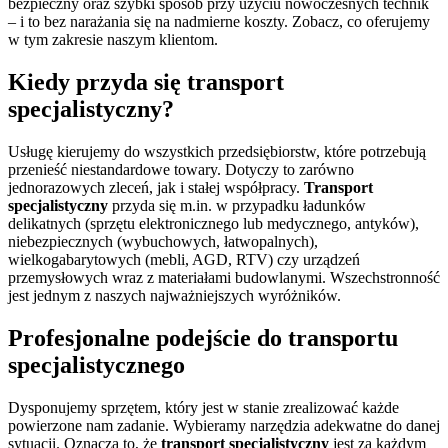
bezpieczny oraz szybki sposób przy użyciu nowoczesnych technik
– i to bez narażania się na nadmierne koszty. Zobacz, co oferujemy
w tym zakresie naszym klientom.
Kiedy przyda się transport
specjalistyczny?
Usługę kierujemy do wszystkich przedsiębiorstw, które potrzebują
przenieść niestandardowe towary. Dotyczy to zarówno
jednorazowych zleceń, jak i stałej współpracy.
Transport
specjalistyczny
przyda się m.in. w przypadku ładunków
delikatnych (sprzętu elektronicznego lub medycznego, antyków),
niebezpiecznych (wybuchowych, łatwopalnych),
wielkogabarytowych (mebli, AGD, RTV) czy urządzeń
przemysłowych wraz z materiałami budowlanymi. Wszechstronność
jest jednym z naszych najważniejszych wyróżników.
Profesjonalne podejście do transportu
specjalistycznego
Dysponujemy sprzętem, który jest w stanie zrealizować każde
powierzone nam zadanie. Wybieramy narzędzia adekwatne do danej
sytuacji. Oznacza to, że
transport specjalistyczny
jest za każdym