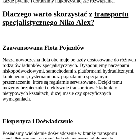
każde pytanie i doradzimy najkorzystniejsze rozwiązania.
Dlaczego warto skorzystać z
transportu
specjalistycznego Niko Alex?
Zaawansowana Flota Pojazdów
Nasza nowoczesna flota obejmuje pojazdy dostosowane do różnych
rodzajów ładunków specjalistycznych. Dysponujemy naczepami
niskopodwoziowymi, samochodami z platformami hydraulicznymi,
kontenerami, cysternami oraz pojazdami o specjalnym
przeznaczeniu, które są regularnie serwisowane. Dzięki temu
możemy bezpiecznie i efektywnie transportować ładunki o
nietypowych kształtach, dużej masie czy specyficznych
wymaganiach.
Ekspertyza i Doświadczenie
Posiadamy wieloletnie doświadczenie w branży transportu
specjalistycznego, co przekłada się na naszą zdolność do