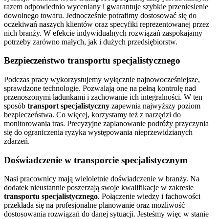
razem odpowiednio wyceniany i gwarantuje szybkie przeniesienie
dowolnego towaru. Jednocześnie potrafimy dostosować się do
oczekiwań naszych klientów oraz specyfiki reprezentowanej przez
nich branży. W efekcie indywidualnych rozwiązań zaspokajamy
potrzeby zarówno małych, jak i dużych przedsiębiorstw.
Bezpieczeństwo transportu specjalistycznego
Podczas pracy wykorzystujemy wyłącznie najnowocześniejsze,
sprawdzone technologie. Pozwalają one na pełną kontrolę nad
przenoszonymi ładunkami i zachowanie ich integralności. W ten
sposób
transport specjalistyczny
zapewnia najwyższy poziom
bezpieczeństwa. Co więcej, korzystamy też z narzędzi do
monitorowania tras. Precyzyjne zaplanowanie podróży przyczynia
się do ograniczenia ryzyka występowania nieprzewidzianych
zdarzeń.
Doświadczenie w transporcie specjalistycznym
Nasi pracownicy mają wieloletnie doświadczenie w branży. Na
dodatek nieustannie poszerzają swoje kwalifikacje w zakresie
transportu specjalistycznego
. Połączenie wiedzy i fachowości
przekłada się na profesjonalne planowanie oraz możliwość
dostosowania rozwiązań do danej sytuacji. Jesteśmy więc w stanie