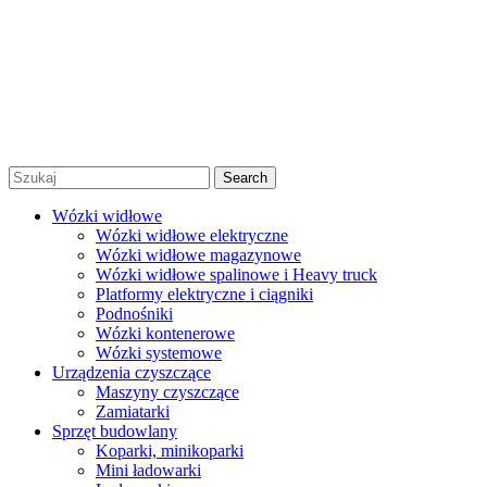
Regulamin
Polityka prywatności
Regulamin promocji
© 2026 Niko Alex - sprzedaż, wynajem i serwis wózków
widłowych Warszawa |
Created by Afera Studio
|
Polityka
Prywatności
|
Regulamin
Search
Wózki widłowe
Wózki widłowe elektryczne
Wózki widłowe magazynowe
Wózki widłowe spalinowe i Heavy truck
Platformy elektryczne i ciągniki
Podnośniki
Wózki kontenerowe
Wózki systemowe
Urządzenia czyszczące
Maszyny czyszczące
Zamiatarki
Sprzęt budowlany
Koparki, minikoparki
Mini ładowarki