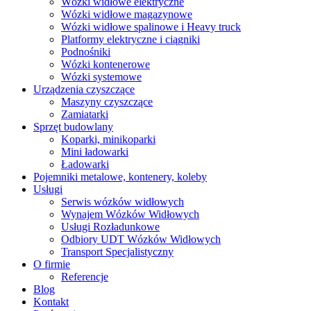
Wózki widłowe elektryczne
Wózki widłowe magazynowe
Wózki widłowe spalinowe i Heavy truck
Platformy elektryczne i ciągniki
Podnośniki
Wózki kontenerowe
Wózki systemowe
Urządzenia czyszczące
Maszyny czyszczące
Zamiatarki
Sprzęt budowlany
Koparki, minikoparki
Mini ładowarki
Ładowarki
Pojemniki metalowe, kontenery, koleby
Usługi
Serwis wózków widłowych
Wynajem Wózków Widłowych
Usługi Rozładunkowe
Odbiory UDT Wózków Widłowych
Transport Specjalistyczny
O firmie
Referencje
Blog
Kontakt