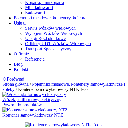
Koparki, minikoparki
Mini ładowarki
Ładowarki
Pojemniki metalowe, kontenery, koleby
Usługi
Serwis wózków widłowych
Wynajem Wózków Widłowych
Usługi Rozładunkowe
Odbiory UDT Wózków Widłowych
Transport Specjalistyczny
O firmie
Referencje
Blog
Kontakt
0
Porównaj
Strona główna
/
Pojemniki metalowe, kontenery samowyładowcze i
koleby
/
Kontener samowyładowczy NTK Eco
Wózek platformowy elektryczny
Powrót do produktów
Kontener samowyładowczy NTZ