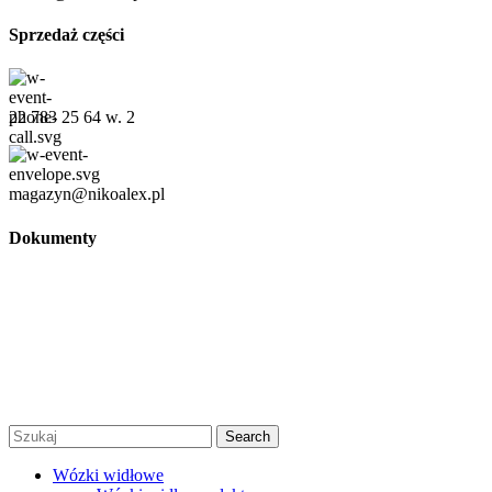
Sprzedaż części
22 783 25 64 w. 2
magazyn@nikoalex.pl
Dokumenty
Regulamin
Polityka prywatności
Regulamin promocji
© 2026 Niko Alex - sprzedaż, wynajem i serwis wózków
widłowych Warszawa |
Created by Afera Studio
|
Polityka
Prywatności
|
Regulamin
Search
Wózki widłowe