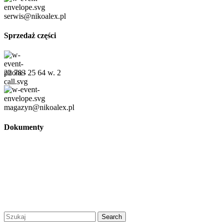
serwis@nikoalex.pl
Sprzedaż części
22 783 25 64 w. 2
magazyn@nikoalex.pl
Dokumenty
Regulamin
Polityka prywatności
Regulamin promocji
© 2026 Niko Alex - sprzedaż, wynajem i serwis wózków
widłowych Warszawa |
Created by Afera Studio
|
Polityka
Prywatności
|
Regulamin
Search