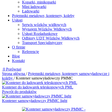
Koparki, minikoparki
Mini ładowarki
Ładowarki
Pojemniki metalowe, kontenery, koleby
Usługi
Serwis wózków widłowych
Wynajem Wózków Widłowych
Usługi Rozładunkowe
Odbiory UDT Wózków Widłowych
Transport Specjalistyczny
O firmie
Referencje
Blog
Kontakt
0
Porównaj
Strona główna
/
Pojemniki metalowe, kontenery samowyładowcze i
koleby
/
Kontener samowyładowczy PMMC
Kontener do ładowarek teleskopowych PML
Powrót do produktów
Kontener samowyładowczy PMMC light