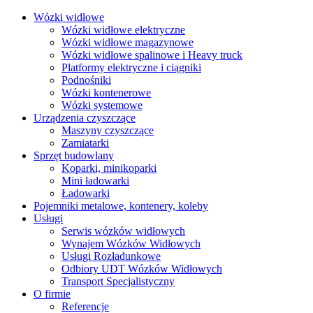
Wózki widłowe
Wózki widłowe elektryczne
Wózki widłowe magazynowe
Wózki widłowe spalinowe i Heavy truck
Platformy elektryczne i ciągniki
Podnośniki
Wózki kontenerowe
Wózki systemowe
Urządzenia czyszczące
Maszyny czyszczące
Zamiatarki
Sprzęt budowlany
Koparki, minikoparki
Mini ładowarki
Ładowarki
Pojemniki metalowe, kontenery, koleby
Usługi
Serwis wózków widłowych
Wynajem Wózków Widłowych
Usługi Rozładunkowe
Odbiory UDT Wózków Widłowych
Transport Specjalistyczny
O firmie
Referencje