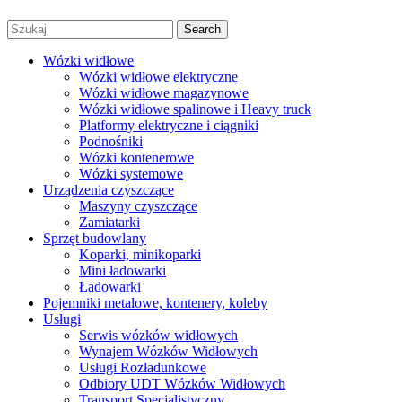
Prywatności
|
Regulamin
Search
Wózki widłowe
Wózki widłowe elektryczne
Wózki widłowe magazynowe
Wózki widłowe spalinowe i Heavy truck
Platformy elektryczne i ciągniki
Podnośniki
Wózki kontenerowe
Wózki systemowe
Urządzenia czyszczące
Maszyny czyszczące
Zamiatarki
Sprzęt budowlany
Koparki, minikoparki
Mini ładowarki
Ładowarki
Pojemniki metalowe, kontenery, koleby
Usługi
Serwis wózków widłowych
Wynajem Wózków Widłowych
Usługi Rozładunkowe
Odbiory UDT Wózków Widłowych
Transport Specjalistyczny