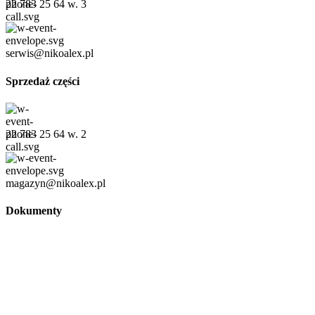
22 783 25 64 w. 3
serwis@nikoalex.pl
Sprzedaż części
22 783 25 64 w. 2
magazyn@nikoalex.pl
Dokumenty
Regulamin
Polityka prywatności
Regulamin promocji
© 2026 Niko Alex - sprzedaż, wynajem i serwis wózków
widłowych Warszawa |
Created by Afera Studio
|
Polityka