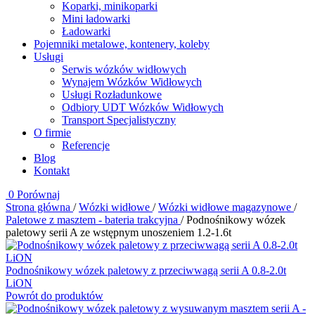
Koparki, minikoparki
Mini ładowarki
Ładowarki
Pojemniki metalowe, kontenery, koleby
Usługi
Serwis wózków widłowych
Wynajem Wózków Widłowych
Usługi Rozładunkowe
Odbiory UDT Wózków Widłowych
Transport Specjalistyczny
O firmie
Referencje
Blog
Kontakt
0
Porównaj
Strona główna
/
Wózki widłowe
/
Wózki widłowe magazynowe
/
Paletowe z masztem - bateria trakcyjna
/
Podnośnikowy wózek
paletowy serii A ze wstępnym unoszeniem 1.2-1.6t
Podnośnikowy wózek paletowy z przeciwwagą serii A 0.8-2.0t
LiON
Powrót do produktów