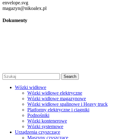
magazyn@nikoalex.pl
Dokumenty
Regulamin
Polityka prywatności
Regulamin promocji
© 2026 Niko Alex - sprzedaż, wynajem i serwis wózków
widłowych Warszawa |
Created by Afera Studio
|
Polityka
Prywatności
|
Regulamin
Search
Wózki widłowe
Wózki widłowe elektryczne
Wózki widłowe magazynowe
Wózki widłowe spalinowe i Heavy truck
Platformy elektryczne i ciągniki
Podnośniki
Wózki kontenerowe
Wózki systemowe
Urządzenia czyszczące
Maszyny czyszczące