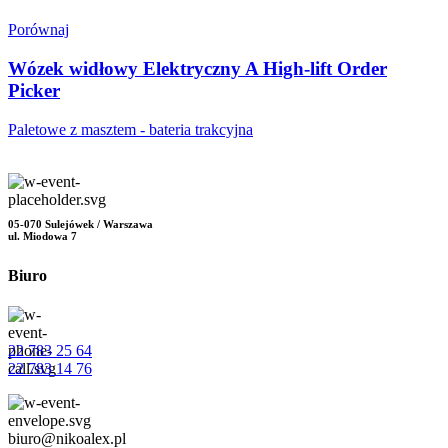
Porównaj
Wózek widłowy Elektryczny A High-lift Order
Picker
Paletowe z masztem - bateria trakcyjna
05-070 Sulejówek / Warszawa
ul. Miodowa 7
Biuro
22 783 25 64
22 783 14 76
biuro@nikoalex.pl