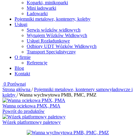
Koparki, minikoparki
Mini ładowarki
Ładowarki
Pojemniki metalowe, kontenery, koleby
Usługi
Serwis wózków widłowych
Wynajem Wózków Widłowych
Usługi Rozładunkowe
Odbiory UDT Wózków Widłowych
Transport Specjalistyczny
O firmie
Referencje
Blog
Kontakt
0
Porównaj
Strona główna
/
Pojemniki metalowe, kontenery samowyładowcze i
koleby
/
Wanna wychwytowa PMB, PMC, PMZ
Wanna ociekowa PMX, PMA
Powrót do produktów
Wózek platformowy paletowy