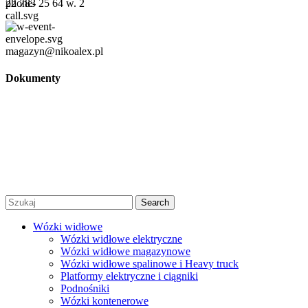
22 783 25 64 w. 2
magazyn@nikoalex.pl
Dokumenty
Regulamin
Polityka prywatności
Regulamin promocji
© 2026 Niko Alex - sprzedaż, wynajem i serwis wózków
widłowych Warszawa |
Created by Afera Studio
|
Polityka
Prywatności
|
Regulamin
Search
Wózki widłowe
Wózki widłowe elektryczne
Wózki widłowe magazynowe
Wózki widłowe spalinowe i Heavy truck
Platformy elektryczne i ciągniki
Podnośniki
Wózki kontenerowe