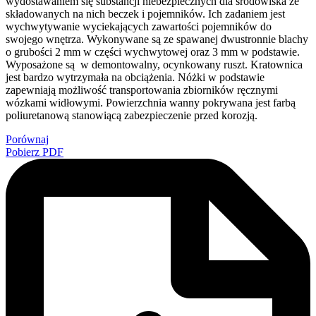
wydostawaniem się substancji niebezpiecznych dla środowiska ze
składowanych na nich beczek i pojemników. Ich zadaniem jest
wychwytywanie wyciekających zawartości pojemników do
swojego wnętrza. Wykonywane są ze spawanej dwustronnie blachy
o grubości 2 mm w części wychwytowej oraz 3 mm w podstawie.
Wyposażone są w demontowalny, ocynkowany ruszt. Kratownica
jest bardzo wytrzymała na obciążenia. Nóżki w podstawie
zapewniają możliwość transportowania zbiorników ręcznymi
wózkami widłowymi. Powierzchnia wanny pokrywana jest farbą
poliuretanową stanowiącą zabezpieczenie przed korozją.
Porównaj
Pobierz PDF