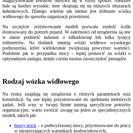
Magazynowanie towarów odbywa się w różny sposób. Niektóre
hale są bardzo wysokie, inne skupiają się na niższych obszarach
ładunkowych. Dlatego właśnie tak istotne jest dobranie wózka
widłowego do sposobu organizacji przestrzeni.
Na szczęście zróżnicowanie modeli pozwala znaleźć ściśle
dostosowany do potrzeb pojazd. W zależności od urządzenia są one
w stanie podnieść ładunek o kilkadziesiąt lub kilka tysięcy
milimetrów. Na dodatek istnieją wózki widłowe wysokiego
podnoszenia, które wielokrotnie zwiększają powyższe wartości.
Podobnie jak w przypadku mocy – lepiej postawić na wózki o
optymalnym zasięgu, dzięki czemu można zaoszczędzić pieniądze.
Rodzaj wózka widłowego
Na rynku znajdują się urządzenia o różnych parametrach oraz
konstrukcji. Są one lepiej przystosowane do spełniania niektórych
zadań. Jeśli więc w twojej firmie istnieją specyficzne potrzeby
organizacyjne, warto zwrócić uwagę na jeden ze specjalistycznych
modeli, takich jak:
heavy truck
– o podwyższonej mocy, przystosowane do pracy
w niesprzyjających warunkach środowiskowych;