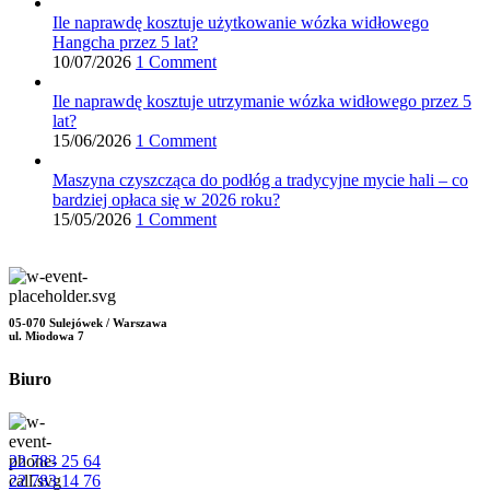
Ile naprawdę kosztuje użytkowanie wózka widłowego
Hangcha przez 5 lat?
10/07/2026
1 Comment
Ile naprawdę kosztuje utrzymanie wózka widłowego przez 5
lat?
15/06/2026
1 Comment
Maszyna czyszcząca do podłóg a tradycyjne mycie hali – co
bardziej opłaca się w 2026 roku?
15/05/2026
1 Comment
05-070 Sulejówek / Warszawa
ul. Miodowa 7
Biuro
22 783 25 64
22 783 14 76