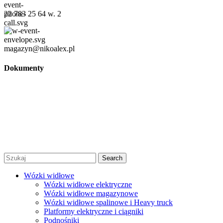
22 783 25 64 w. 2
magazyn@nikoalex.pl
Dokumenty
Regulamin
Polityka prywatności
Regulamin promocji
© 2026 Niko Alex - sprzedaż, wynajem i serwis wózków
widłowych Warszawa |
Created by Afera Studio
|
Polityka
Prywatności
|
Regulamin
Search
Wózki widłowe
Wózki widłowe elektryczne
Wózki widłowe magazynowe
Wózki widłowe spalinowe i Heavy truck
Platformy elektryczne i ciągniki
Podnośniki