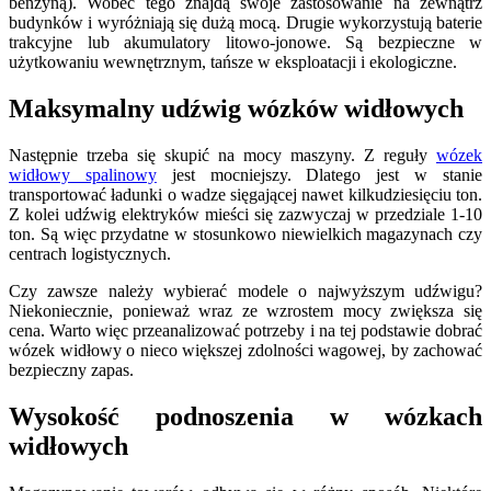
benzyną). Wobec tego znajdą swoje zastosowanie na zewnątrz
budynków i wyróżniają się dużą mocą. Drugie wykorzystują baterie
trakcyjne lub akumulatory litowo-jonowe. Są bezpieczne w
użytkowaniu wewnętrznym, tańsze w eksploatacji i ekologiczne.
Maksymalny udźwig wózków widłowych
Następnie trzeba się skupić na mocy maszyny. Z reguły
wózek
widłowy spalinowy
jest mocniejszy. Dlatego jest w stanie
transportować ładunki o wadze sięgającej nawet kilkudziesięciu ton.
Z kolei udźwig elektryków mieści się zazwyczaj w przedziale 1-10
ton. Są więc przydatne w stosunkowo niewielkich magazynach czy
centrach logistycznych.
Czy zawsze należy wybierać modele o najwyższym udźwigu?
Niekoniecznie, ponieważ wraz ze wzrostem mocy zwiększa się
cena. Warto więc przeanalizować potrzeby i na tej podstawie dobrać
wózek widłowy o nieco większej zdolności wagowej, by zachować
bezpieczny zapas.
Wysokość podnoszenia w wózkach
widłowych