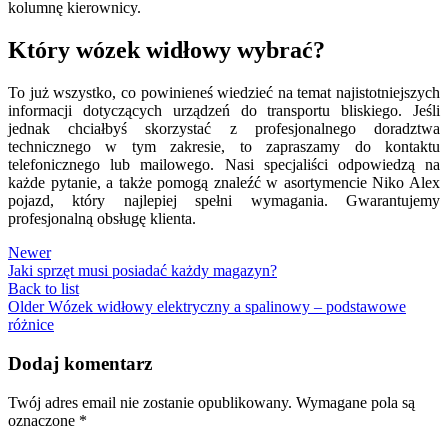
kolumnę kierownicy.
Który wózek widłowy wybrać?
To już wszystko, co powinieneś wiedzieć na temat najistotniejszych
informacji dotyczących urządzeń do transportu bliskiego. Jeśli
jednak chciałbyś skorzystać z profesjonalnego doradztwa
technicznego w tym zakresie, to zapraszamy do kontaktu
telefonicznego lub mailowego. Nasi specjaliści odpowiedzą na
każde pytanie, a także pomogą znaleźć w asortymencie Niko Alex
pojazd, który najlepiej spełni wymagania. Gwarantujemy
profesjonalną obsługę klienta.
Newer
Jaki sprzęt musi posiadać każdy magazyn?
Back to list
Older
Wózek widłowy elektryczny a spalinowy – podstawowe
różnice
Dodaj komentarz
Twój adres email nie zostanie opublikowany.
Wymagane pola są
oznaczone
*