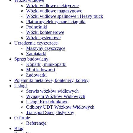
Wózki widłowe
Wózki widłowe elektryczne
Wózki widłowe magazynowe
Wózki widłowe spalinowe i Heavy truck
Platformy elektryczne i ciągniki
Podnośniki
Wózki kontenerowe
Wózki systemowe
Urządzenia czyszczące
Maszyny czyszczące
Zamiatarki
Sprzęt budowlany
Koparki, minikoparki
Mini ładowarki
Ładowarki
Pojemniki metalowe, kontenery, koleby
Usługi
Serwis wózków widłowych
Wynajem Wózków Widłowych
Usługi Rozładunkowe
Odbiory UDT Wózków Widłowych
Transport Specjalistyczny
O firmie
Referencje
Blog