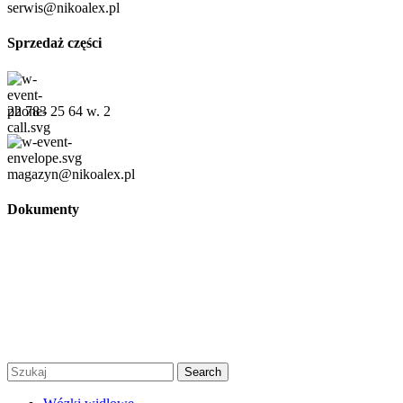
serwis@nikoalex.pl
Sprzedaż części
22 783 25 64 w. 2
magazyn@nikoalex.pl
Dokumenty
Regulamin
Polityka prywatności
Regulamin promocji
© 2026 Niko Alex - sprzedaż, wynajem i serwis wózków
widłowych Warszawa |
Created by Afera Studio
|
Polityka
Prywatności
|
Regulamin
Search