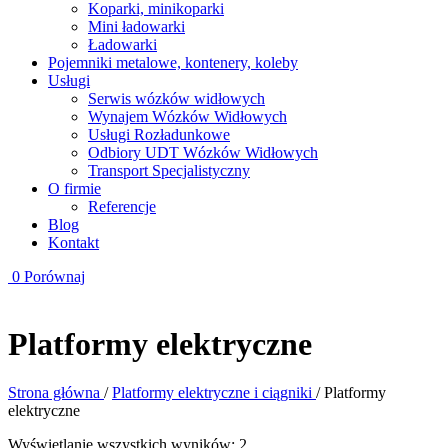
Koparki, minikoparki
Mini ładowarki
Ładowarki
Pojemniki metalowe, kontenery, koleby
Usługi
Serwis wózków widłowych
Wynajem Wózków Widłowych
Usługi Rozładunkowe
Odbiory UDT Wózków Widłowych
Transport Specjalistyczny
O firmie
Referencje
Blog
Kontakt
0
Porównaj
Platformy elektryczne
Strona główna
/
Platformy elektryczne i ciągniki
/
Platformy
elektryczne
Wyświetlanie wszystkich wyników: 2