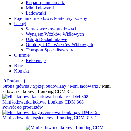
Koparki, minikoparki
Mini ładowarki
Ładowarki
Pojemniki metalowe, kontenery, koleby
Usługi
Serwis wózków widłowych
Wynajem Wózków Widłowych
Usługi Rozładunkowe
Odbiory UDT Wózków Widłowych
Transport Specjalistyczny
O firmie
Referencje
Blog
Kontakt
0
Porównaj
Strona główna
/
Sprzęt budowlany
/
Mini ładowarki
/
Mini
ładowarka kołowa Lonking CDM 312
Mini ładowarka kołowa Lonking CDM 308
Powrót do produktów
Mini ładowarka gąsienicowa Lonking CDM 315T