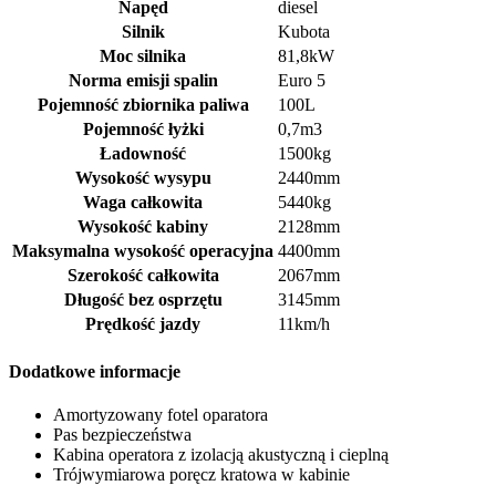
Napęd
diesel
Silnik
Kubota
Moc silnika
81,8kW
Norma emisji spalin
Euro 5
Pojemność zbiornika paliwa
100L
Pojemność łyżki
0,7m3
Ładowność
1500kg
Wysokość wysypu
2440mm
Waga całkowita
5440kg
Wysokość kabiny
2128mm
Maksymalna wysokość operacyjna
4400mm
Szerokość całkowita
2067mm
Długość bez osprzętu
3145mm
Prędkość jazdy
11km/h
Dodatkowe informacje
Amortyzowany fotel oparatora
Pas bezpieczeństwa
Kabina operatora z izolacją akustyczną i cieplną
Trójwymiarowa poręcz kratowa w kabinie