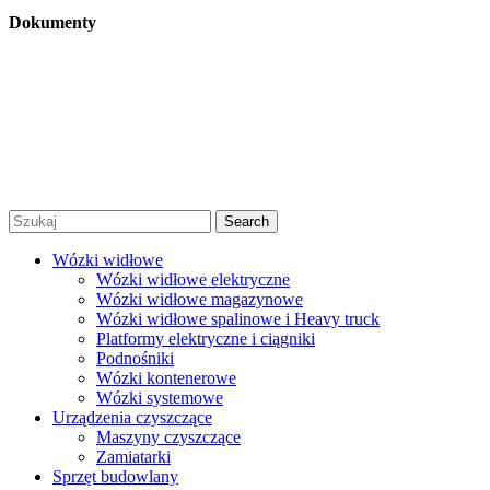
Dokumenty
Regulamin
Polityka prywatności
Regulamin promocji
© 2026 Niko Alex - sprzedaż, wynajem i serwis wózków
widłowych Warszawa |
Created by Afera Studio
|
Polityka
Prywatności
|
Regulamin
Search
Wózki widłowe
Wózki widłowe elektryczne
Wózki widłowe magazynowe
Wózki widłowe spalinowe i Heavy truck
Platformy elektryczne i ciągniki
Podnośniki
Wózki kontenerowe
Wózki systemowe
Urządzenia czyszczące
Maszyny czyszczące
Zamiatarki
Sprzęt budowlany