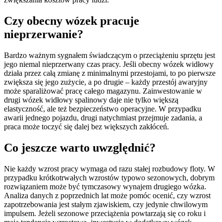
Czy obecny wózek pracuje
nieprzerwanie?
Bardzo ważnym sygnałem świadczącym o przeciążeniu sprzętu jest
jego niemal nieprzerwany czas pracy. Jeśli obecny wózek widłowy
działa przez całą zmianę z minimalnymi przestojami, to po pierwsze
zwiększa się jego zużycie, a po drugie – każdy przestój awaryjny
może sparaliżować pracę całego magazynu. Zainwestowanie w
drugi wózek widłowy spalinowy daje nie tylko większą
elastyczność, ale też bezpieczeństwo operacyjne. W przypadku
awarii jednego pojazdu, drugi natychmiast przejmuje zadania, a
praca może toczyć się dalej bez większych zakłóceń.
Co jeszcze warto uwzględnić?
Nie każdy wzrost pracy wymaga od razu stałej rozbudowy floty. W
przypadku krótkotrwałych wzrostów typowo sezonowych, dobrym
rozwiązaniem może być tymczasowy wynajem drugiego wózka.
Analiza danych z poprzednich lat może pomóc ocenić, czy wzrost
zapotrzebowania jest stałym zjawiskiem, czy jedynie chwilowym
impulsem. Jeżeli sezonowe przeciążenia powtarzają się co roku i