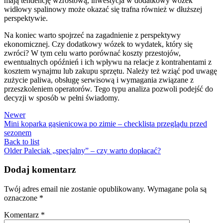
mają tendencję wzrostową, inwestycja w dodatkowy wózek
widłowy spalinowy może okazać się trafna również w dłuższej
perspektywie.
Na koniec warto spojrzeć na zagadnienie z perspektywy
ekonomicznej. Czy dodatkowy wózek to wydatek, który się
zwróci? W tym celu warto porównać koszty przestojów,
ewentualnych opóźnień i ich wpływu na relacje z kontrahentami z
kosztem wynajmu lub zakupu sprzętu. Należy też wziąć pod uwagę
zużycie paliwa, obsługę serwisową i wymagania związane z
przeszkoleniem operatorów. Tego typu analiza pozwoli podejść do
decyzji w sposób w pełni świadomy.
Newer
Mini koparka gąsienicowa po zimie – checklista przeglądu przed
sezonem
Back to list
Older
Paleciak „specjalny” – czy warto dopłacać?
Dodaj komentarz
Twój adres email nie zostanie opublikowany.
Wymagane pola są
oznaczone
*
Komentarz
*