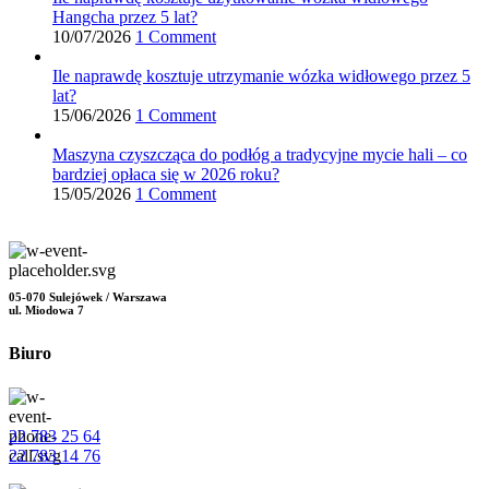
Hangcha przez 5 lat?
10/07/2026
1 Comment
Ile naprawdę kosztuje utrzymanie wózka widłowego przez 5
lat?
15/06/2026
1 Comment
Maszyna czyszcząca do podłóg a tradycyjne mycie hali – co
bardziej opłaca się w 2026 roku?
15/05/2026
1 Comment
05-070 Sulejówek / Warszawa
ul. Miodowa 7
Biuro
22 783 25 64
22 783 14 76