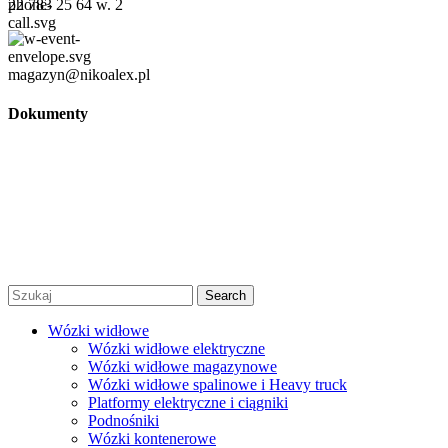
22 783 25 64 w. 2
magazyn@nikoalex.pl
Dokumenty
Regulamin
Polityka prywatności
Regulamin promocji
© 2026 Niko Alex - sprzedaż, wynajem i serwis wózków
widłowych Warszawa |
Created by Afera Studio
|
Polityka
Prywatności
|
Regulamin
Search
Wózki widłowe
Wózki widłowe elektryczne
Wózki widłowe magazynowe
Wózki widłowe spalinowe i Heavy truck
Platformy elektryczne i ciągniki
Podnośniki
Wózki kontenerowe