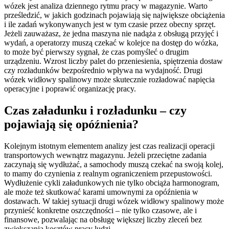
wózek jest analiza dziennego rytmu pracy w magazynie. Warto
prześledzić, w jakich godzinach pojawiają się największe obciążenia
i ile zadań wykonywanych jest w tym czasie przez obecny sprzęt.
Jeżeli zauważasz, że jedna maszyna nie nadąża z obsługą przyjęć i
wydań, a operatorzy muszą czekać w kolejce na dostęp do wózka,
to może być pierwszy sygnał, że czas pomyśleć o drugim
urządzeniu. Wzrost liczby palet do przeniesienia, spiętrzenia dostaw
czy rozładunków bezpośrednio wpływa na wydajność. Drugi
wózek widłowy spalinowy może skutecznie rozładować napięcia
operacyjne i poprawić organizację pracy.
Czas załadunku i rozładunku – czy
pojawiają się opóźnienia?
Kolejnym istotnym elementem analizy jest czas realizacji operacji
transportowych wewnątrz magazynu. Jeżeli przeciętne zadania
zaczynają się wydłużać, a samochody muszą czekać na swoją kolej,
to mamy do czynienia z realnym ograniczeniem przepustowości.
Wydłużenie cykli załadunkowych nie tylko obciąża harmonogram,
ale może też skutkować karami umownymi za opóźnienia w
dostawach. W takiej sytuacji drugi wózek widłowy spalinowy może
przynieść konkretne oszczędności – nie tylko czasowe, ale i
finansowe, pozwalając na obsługę większej liczby zleceń bez
zwiększania kosztów pracy ludzi.