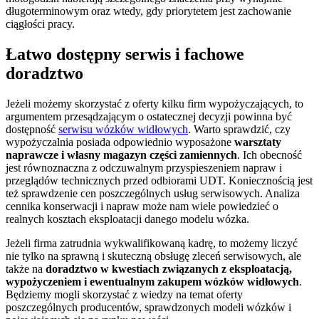
długoterminowym oraz wtedy, gdy priorytetem jest zachowanie
ciągłości pracy.
Łatwo dostępny serwis i fachowe
doradztwo
Jeżeli możemy skorzystać z oferty kilku firm wypożyczających, to
argumentem przesądzającym o ostatecznej decyzji powinna być
dostępność
serwisu wózków widłowych
. Warto sprawdzić, czy
wypożyczalnia posiada odpowiednio wyposażone
warsztaty
naprawcze i własny magazyn części zamiennych
. Ich obecność
jest równoznaczna z odczuwalnym przyspieszeniem napraw i
przeglądów technicznych przed odbiorami UDT. Koniecznością jest
też sprawdzenie cen poszczególnych usług serwisowych. Analiza
cennika konserwacji i napraw może nam wiele powiedzieć o
realnych kosztach eksploatacji danego modelu wózka.
Jeżeli firma zatrudnia wykwalifikowaną kadrę, to możemy liczyć
nie tylko na sprawną i skuteczną obsługę zleceń serwisowych, ale
także na
doradztwo w kwestiach związanych z eksploatacją,
wypożyczeniem i ewentualnym zakupem wózków widłowych
.
Będziemy mogli skorzystać z wiedzy na temat oferty
poszczególnych producentów, sprawdzonych modeli wózków i