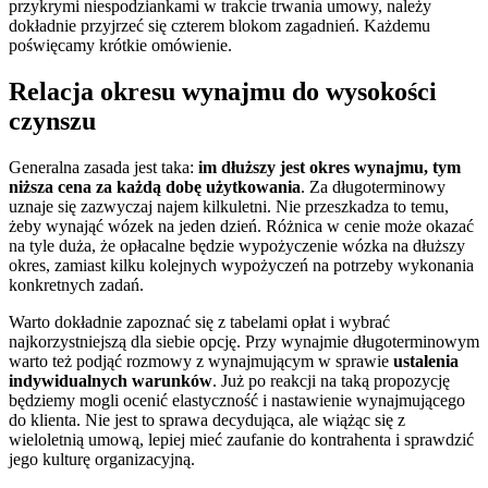
przykrymi niespodziankami w trakcie trwania umowy, należy
dokładnie przyjrzeć się czterem blokom zagadnień. Każdemu
poświęcamy krótkie omówienie.
Relacja okresu wynajmu do wysokości
czynszu
Generalna zasada jest taka:
im dłuższy jest okres wynajmu, tym
niższa cena za każdą dobę użytkowania
. Za długoterminowy
uznaje się zazwyczaj najem kilkuletni. Nie przeszkadza to temu,
żeby wynająć wózek na jeden dzień. Różnica w cenie może okazać
na tyle duża, że opłacalne będzie wypożyczenie wózka na dłuższy
okres, zamiast kilku kolejnych wypożyczeń na potrzeby wykonania
konkretnych zadań.
Warto dokładnie zapoznać się z tabelami opłat i wybrać
najkorzystniejszą dla siebie opcję. Przy wynajmie długoterminowym
warto też podjąć rozmowy z wynajmującym w sprawie
ustalenia
indywidualnych warunków
. Już po reakcji na taką propozycję
będziemy mogli ocenić elastyczność i nastawienie wynajmującego
do klienta. Nie jest to sprawa decydująca, ale wiążąc się z
wieloletnią umową, lepiej mieć zaufanie do kontrahenta i sprawdzić
jego kulturę organizacyjną.