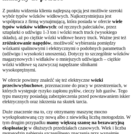
Z punktu widzenia klienta najlepszą opcją jest możliwie szeroki
wybór typów wózków widłowych. Najkorzystniejsza jest
współpraca z firmą wynajmującą, która posiada w ofercie
wiele
typów wózków widłowych
: od ręcznych paleciaków, przez
sztaplarki o udźwigu 1-3 ton i wózki reach truck (wysokiego
składu), aż po ciężkie wózki widłowe heavy truck. Ważne jest też
zróżnicowanie napędów
, możliwość wybierania pomiędzy
wózkami spalinowymi i elektrycznymi o podobnych parametrach
(udźwigu i wysokości unoszenia). Dotyczy to szczególnie wózków
magazynowych i widlaków o mniejszych udźwigach – ciężkie
wózki widłowe są zazwyczaj napędzane silnikami
wysokoprężnymi.
W ofercie powinny znaleźć się też elektryczne
wózki
przeciwwybuchowe
, przeznaczone do pracy w przestrzeniach, w
których występuje ryzyko zapłonu pyłów, cieczy lub gazów. Tego
typu maszyny posiadają zabezpieczenia przed powstawaniem iskier
elektrycznych oraz iskrzenia na skutek tarcia.
Duże znaczenie ma to, czy otrzymamy maszynę mocno
wyeksploatowaną czy nową albo z niewielką liczbą motogodzin. W
tym drugim przypadku
mamy większą szansę na bezawaryjną
eksploatację
w dłuższych przedziałach czasowych. Wiek i liczba
motogodzin nabierają szczególnego znaczenia przy wynajmie