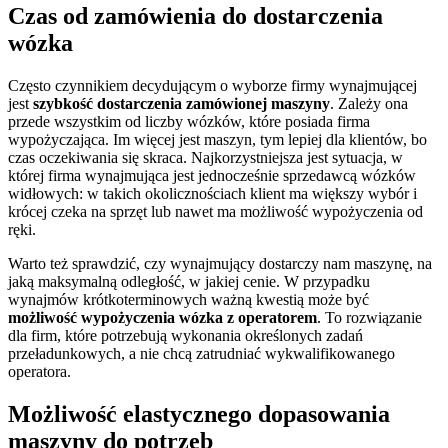
Czas od zamówienia do dostarczenia
wózka
Często czynnikiem decydującym o wyborze firmy wynajmującej
jest
szybkość dostarczenia zamówionej maszyny
. Zależy ona
przede wszystkim od liczby wózków, które posiada firma
wypożyczająca. Im więcej jest maszyn, tym lepiej dla klientów, bo
czas oczekiwania się skraca. Najkorzystniejsza jest sytuacja, w
której firma wynajmująca jest jednocześnie sprzedawcą wózków
widłowych: w takich okolicznościach klient ma większy wybór i
krócej czeka na sprzęt lub nawet ma możliwość wypożyczenia od
ręki.
Warto też sprawdzić, czy wynajmujący dostarczy nam maszynę, na
jaką maksymalną odległość, w jakiej cenie. W przypadku
wynajmów krótkoterminowych ważną kwestią może być
możliwość wypożyczenia wózka z operatorem
. To rozwiązanie
dla firm, które potrzebują wykonania określonych zadań
przeładunkowych, a nie chcą zatrudniać wykwalifikowanego
operatora.
Możliwość elastycznego dopasowania
maszyny do potrzeb