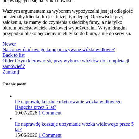
pojawiających się na rynku nowości.
Ważnym argumentem za wyborem wypożyczalni jest jej odległość
od siedziby klienta. Im jest bliżej, tym lepiej. Oczywiście przy
założeniu, że mamy do czynienia z siedzibą firmy, a nie tylko
biurem przedstawiciela sieciowej wypożyczalni. W tym drugim
przypadku blisko będziemy mieli tylko do biura, a nie do serwisu.
Newer
Na co zwrócić uwagę kupując używane wózki widłowe?
Back to list
Older
Czym kierować się przy wyborze wózków do kompletacji
zamówień?
Zamknij
Ostanie posty
Ile naprawdę kosztuje użytkowanie wózka widłowego
Hangcha przez 5 lat?
10/07/2026
1 Comment
Ile naprawdę kosztuje utrzymanie wózka widłowego przez 5
lat?
15/06/2026
1 Comment