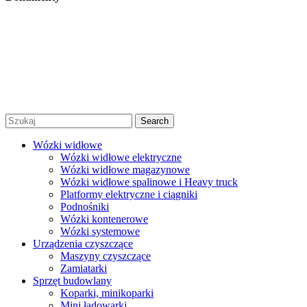
Regulamin
Polityka prywatności
Regulamin promocji
© 2026 Niko Alex - sprzedaż, wynajem i serwis wózków
widłowych Warszawa |
Created by Afera Studio
|
Polityka
Prywatności
|
Regulamin
Search
Wózki widłowe
Wózki widłowe elektryczne
Wózki widłowe magazynowe
Wózki widłowe spalinowe i Heavy truck
Platformy elektryczne i ciągniki
Podnośniki
Wózki kontenerowe
Wózki systemowe
Urządzenia czyszczące
Maszyny czyszczące
Zamiatarki
Sprzęt budowlany
Koparki, minikoparki
Mini ładowarki