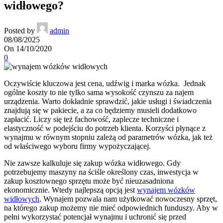
widłowego?
Posted by
admin
08/08/2025
On 14/10/2020
0
Oczywiście kluczowa jest cena, udźwig i marka wózka. Jednak
ogólne koszty to nie tylko sama wysokość czynszu za najem
urządzenia. Warto dokładnie sprawdzić, jakie usługi i świadczenia
znajdują się w pakiecie, a za co będziemy musieli dodatkowo
zapłacić. Liczy się też fachowość, zaplecze techniczne i
elastyczność w podejściu do potrzeb klienta. Korzyści płynące z
wynajmu w równym stopniu zależą od parametrów wózka, jak też
od właściwego wyboru firmy wypożyczającej.
Nie zawsze kalkuluje się zakup wózka widłowego. Gdy
potrzebujemy maszyny na ściśle określony czas, inwestycja w
zakup kosztownego sprzętu może być nieuzasadniona
ekonomicznie. Wtedy najlepszą opcją jest
wynajem wózków
widłowych
. Wynajem pozwala nam użytkować nowoczesny sprzęt,
na którego zakup możemy nie mieć odpowiednich funduszy. Aby w
pełni wykorzystać potencjał wynajmu i uchronić się przed