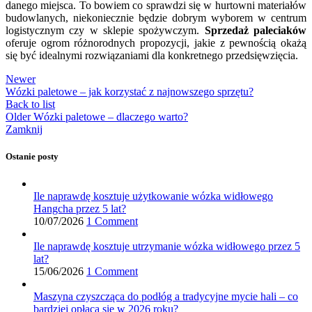
danego miejsca. To bowiem co sprawdzi się w hurtowni materiałów
budowlanych, niekoniecznie będzie dobrym wyborem w centrum
logistycznym czy w sklepie spożywczym.
Sprzedaż paleciaków
oferuje ogrom różnorodnych propozycji, jakie z pewnością okażą
się być idealnymi rozwiązaniami dla konkretnego przedsięwzięcia.
Newer
Wózki paletowe – jak korzystać z najnowszego sprzętu?
Back to list
Older
Wózki paletowe – dlaczego warto?
Zamknij
Ostanie posty
Ile naprawdę kosztuje użytkowanie wózka widłowego
Hangcha przez 5 lat?
10/07/2026
1 Comment
Ile naprawdę kosztuje utrzymanie wózka widłowego przez 5
lat?
15/06/2026
1 Comment
Maszyna czyszcząca do podłóg a tradycyjne mycie hali – co
bardziej opłaca się w 2026 roku?