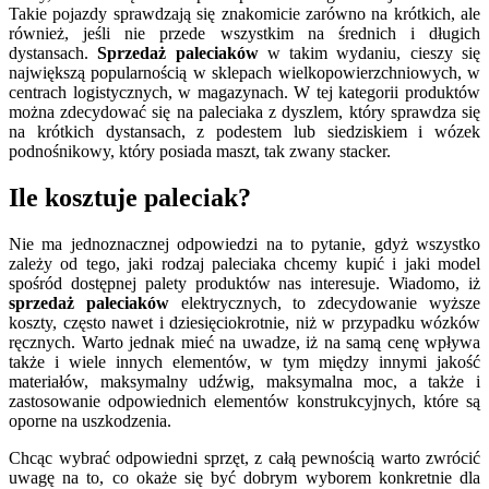
Takie pojazdy sprawdzają się znakomicie zarówno na krótkich, ale
również, jeśli nie przede wszystkim na średnich i długich
dystansach.
Sprzedaż paleciaków
w takim wydaniu, cieszy się
największą popularnością w sklepach wielkopowierzchniowych, w
centrach logistycznych, w magazynach. W tej kategorii produktów
można zdecydować się na paleciaka z dyszlem, który sprawdza się
na krótkich dystansach, z podestem lub siedziskiem i wózek
podnośnikowy, który posiada maszt, tak zwany stacker.
Ile kosztuje paleciak?
Nie ma jednoznacznej odpowiedzi na to pytanie, gdyż wszystko
zależy od tego, jaki rodzaj paleciaka chcemy kupić i jaki model
spośród dostępnej palety produktów nas interesuje. Wiadomo, iż
sprzedaż paleciaków
elektrycznych, to zdecydowanie wyższe
koszty, często nawet i dziesięciokrotnie, niż w przypadku wózków
ręcznych. Warto jednak mieć na uwadze, iż na samą cenę wpływa
także i wiele innych elementów, w tym między innymi jakość
materiałów, maksymalny udźwig, maksymalna moc, a także i
zastosowanie odpowiednich elementów konstrukcyjnych, które są
oporne na uszkodzenia.
Chcąc wybrać odpowiedni sprzęt, z całą pewnością warto zwrócić
uwagę na to, co okaże się być dobrym wyborem konkretnie dla