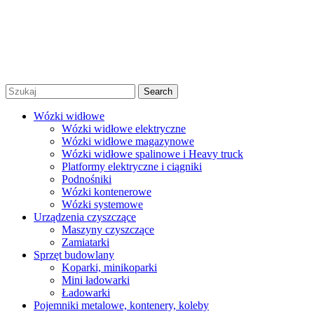
Polityka prywatności
Regulamin promocji
© 2026 Niko Alex - sprzedaż, wynajem i serwis wózków
widłowych Warszawa |
Created by Afera Studio
|
Polityka
Prywatności
|
Regulamin
Search
Wózki widłowe
Wózki widłowe elektryczne
Wózki widłowe magazynowe
Wózki widłowe spalinowe i Heavy truck
Platformy elektryczne i ciągniki
Podnośniki
Wózki kontenerowe
Wózki systemowe
Urządzenia czyszczące
Maszyny czyszczące
Zamiatarki
Sprzęt budowlany
Koparki, minikoparki
Mini ładowarki
Ładowarki
Pojemniki metalowe, kontenery, koleby