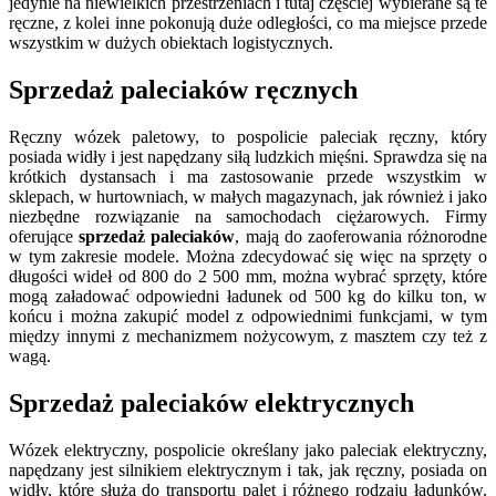
jedynie na niewielkich przestrzeniach i tutaj częściej wybierane są te
ręczne, z kolei inne pokonują duże odległości, co ma miejsce przede
wszystkim w dużych obiektach logistycznych.
Sprzedaż paleciaków ręcznych
Ręczny wózek paletowy, to pospolicie paleciak ręczny, który
posiada widły i jest napędzany siłą ludzkich mięśni. Sprawdza się na
krótkich dystansach i ma zastosowanie przede wszystkim w
sklepach, w hurtowniach, w małych magazynach, jak również i jako
niezbędne rozwiązanie na samochodach ciężarowych. Firmy
oferujące
sprzedaż paleciaków
, mają do zaoferowania różnorodne
w tym zakresie modele. Można zdecydować się więc na sprzęty o
długości wideł od 800 do 2 500 mm, można wybrać sprzęty, które
mogą załadować odpowiedni ładunek od 500 kg do kilku ton, w
końcu i można zakupić model z odpowiednimi funkcjami, w tym
między innymi z mechanizmem nożycowym, z masztem czy też z
wagą.
Sprzedaż paleciaków elektrycznych
Wózek elektryczny, pospolicie określany jako paleciak elektryczny,
napędzany jest silnikiem elektrycznym i tak, jak ręczny, posiada on
widły, które służą do transportu palet i różnego rodzaju ładunków.