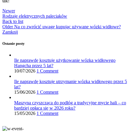
tak!
Newer
Rodzaje elektrycznych paleciaków
Back to list
Older
Na co zwrócić uwagę kupując używane wózki widłowe?
Zamknij
Ostanie posty
Ile naprawdę kosztuje użytkowanie wózka widłowego
Hangcha przez 5 lat?
10/07/2026
1 Comment
Ile naprawdę kosztuje utrzymanie wózka widłowego przez 5
lat?
15/06/2026
1 Comment
Maszyna czyszcząca do podłóg a tradycyjne mycie hali – co
bardziej opłaca się w 2026 roku?
15/05/2026
1 Comment