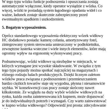
W tego typu wózku funkcje podnoszenia i opuszczania zostają
automatycznie wyłączone, kiedy operator wysiądzie z wózka. Co
więcej, wózki te posiadają system łagodnego opadania wideł i co
ważne, ładunek zostaje skutecznie zabezpieczony przed
ewentualnym upadkiem i uszkodzeniem.
5. Bogatym wyposażeniem.
Oprócz standardowego wyposażenia elektryczny wózek widłowy
HC dodatkowo posiada: kamerę cofania, amortyzowany fotel,
zintegrowany system sterowania umieszczony w podłokietniku,
zewnętrzne lusterka wsteczne i wiele innych elementów, które mają
ogromny wpływ na ergonomię wykonywanej pracy.
Podsumowując, wózki widłowe są niezbędne w miejscach, w
których wymagane jest wysokie składowanie. W związku z tym
tego typu pojazdy można spotkać najczęściej na magazynach i
różnego rodzaju halach produkcyjnych. Dzięki licznym zaletom
wózków praca związana z podnoszeniem i przemieszczaniem
bardzo ciężkich towarów staje się wygodna, płynna i niesamowicie
szybka. W konsekwencji czas pracy zostaje skrócony nawet
kilkukrotnie. Ze względu na duży wybór wózków widłowych na
rynku, każda osoba zainteresowana ich kupnem, może dopasować
je do indywidualnych potrzeb i wymagań. Czy warto zainwestować
w kupno wózka widłowego? Odpowiedź jest prosta: zdecydowanie