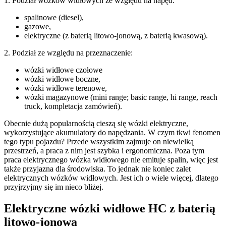
1. Podział wózków widłowych ze względu na napęd:
spalinowe (diesel),
gazowe,
elektryczne (z baterią litowo-jonową, z baterią kwasową).
2. Podział ze względu na przeznaczenie:
wózki widłowe czołowe
wózki widłowe boczne,
wózki widłowe terenowe,
wózki magazynowe (mini range; basic range, hi range, reach
truck, kompletacja zamówień).
Obecnie dużą popularnością cieszą się wózki elektryczne,
wykorzystujące akumulatory do napędzania. W czym tkwi fenomen
tego typu pojazdu? Przede wszystkim zajmuje on niewielką
przestrzeń, a praca z nim jest szybka i ergonomiczna. Poza tym
praca elektrycznego wózka widłowego nie emituje spalin, więc jest
także przyjazna dla środowiska. To jednak nie koniec zalet
elektrycznych wózków widłowych. Jest ich o wiele więcej, dlatego
przyjrzyjmy się im nieco bliżej.
Elektryczne wózki widłowe HC z baterią
litowo-jonową