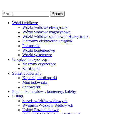
widłowych Warszawa |
Created by Afera Studio
|
Polityka
Prywatności
|
Regulamin
Search
Wózki widłowe
Wózki widłowe elektryczne
Wózki widłowe magazynowe
Wózki widłowe spalinowe i Heavy truck
Platformy elektryczne i ciągniki
Podnośniki
Wózki kontenerowe
Wózki systemowe
Urządzenia czyszczące
Maszyny czyszczące
Zamiatarki
Sprzęt budowlany
Koparki, minikoparki
Mini ładowarki
Ładowarki
Pojemniki metalowe, kontenery, koleby
Usługi
Serwis wózków widłowych
Wynajem Wózków Widłowych
Usługi Rozładunkowe